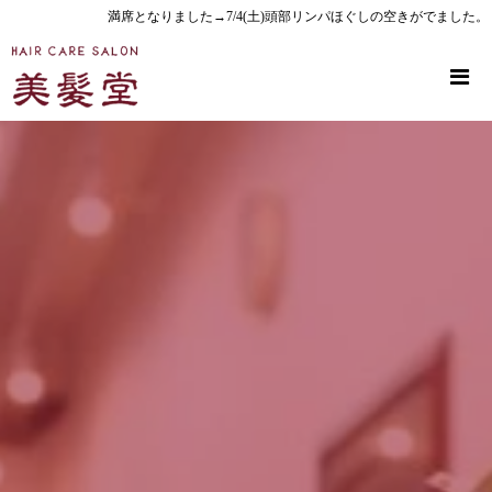
満席となりました→7/4(土)頭部リンパほぐしの空きがでました。