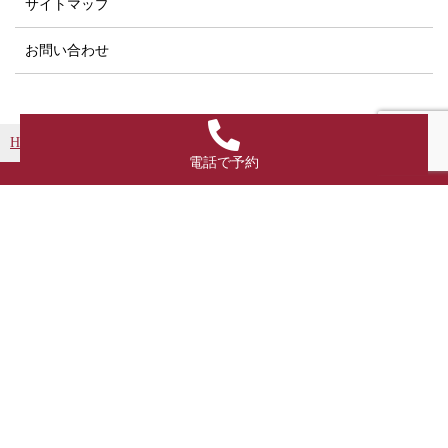
サイトマップ
お問い合わせ
HOME
お知らせ
予約案内
満席となりました→7/4(土)頭部リ
電話で予約
運営者情報
店舗名
美髪堂
住所
〒154-0022 東京都世田谷区梅丘1-20-9
連絡先
03-5799-7690
SNS